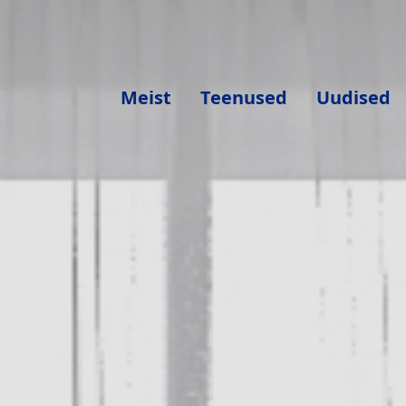
Meist
Teenused
Uudised