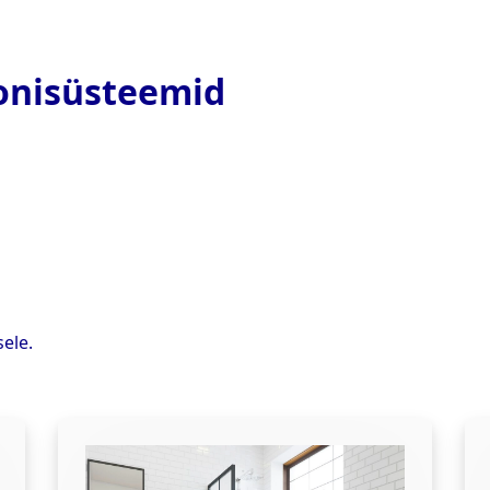
oonisüsteemid
sele.