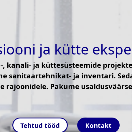
siooni ja kütte ekspe
-, kanali- ja küttesüsteemide projekt
 sanitaartehnikat- ja inventari. Seda
e rajoonidele. Pakume usaldusväärseid
Tehtud tööd
Kontakt