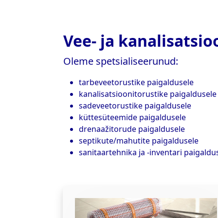
Vee- ja kanalisatsi
Oleme spetsialiseerunud:
tarbeveetorustike paigaldusele
kanalisatsioonitorustike paigaldusele
sadeveetorustike paigaldusele
küttesüteemide paigaldusele
drenaažitorude paigaldusele
septikute/mahutite paigaldusele
sanitaartehnika ja -inventari paigaldu