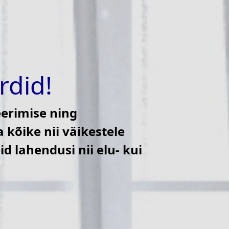
rdid!
eerimise ning
 kõike nii väikestele
 lahendusi nii elu- kui